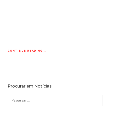
“
CONTINUE READING
→
N
O
V
A
I
D
Procurar em Notícias
E
N
T
Pesquisar
I
por:
D
A