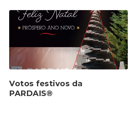
TÉCNICO
ESPECIALIZADO
PARDAIS®
FAZ
A
DIFERENÇA
EM
PROJECTOS
DE
GRANITO”
Votos festivos da
PARDAIS®