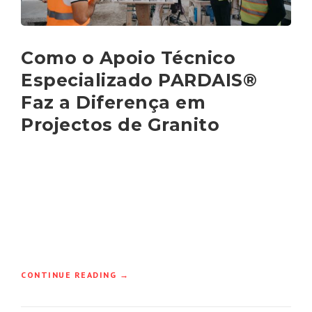
Como o Apoio Técnico
Especializado PARDAIS®
Faz a Diferença em
Projectos de Granito
“COMO
CONTINUE READING
→
O
APOIO