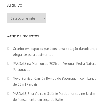
D
Arquivo
E
C
Arquivo
O
R
P
O
R
Artigos recentes
A
T
Granito em espaços públicos: uma solução duradoura e
I
elegante para pavimentos
V
A
PARDAIS na Marmomac 2026 em Verona | Pedra Natural
P
A
Portuguesa
R
D
Novo Serviço: Camião Bomba de Betonagem com Lança
A
de 28m | Pardais
I
S
PARDAIS, Siza Vieira e Sidónio Pardal: juntos no Jardim
®
do Pensamento em Leça do Balio
”