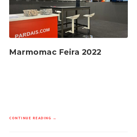
Marmomac Feira 2022
“MARMOMAC
CONTINUE READING
→
FEIRA
2022”