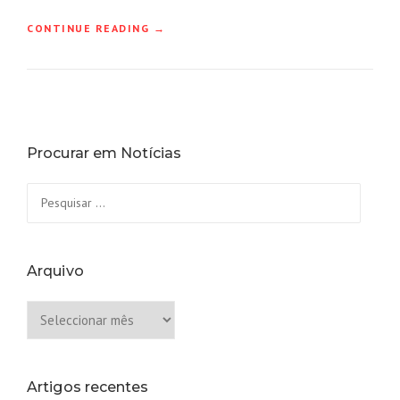
“MARMOMAC
CONTINUE READING
→
2021
DE
VOLTA”
Procurar em Notícias
Pesquisar
por:
Arquivo
Arquivo
Artigos recentes