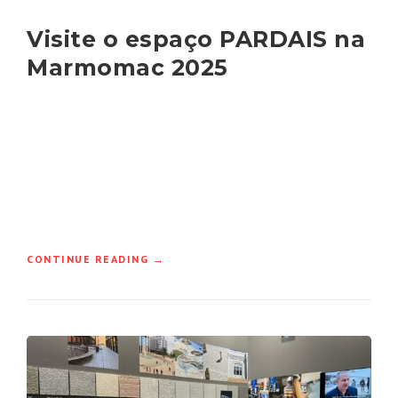
Visite o espaço PARDAIS na
Marmomac 2025
“VISITE
CONTINUE READING
→
O
ESPAÇO
PARDAIS
NA
MARMOMAC
2025”