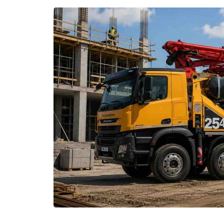
EM
VERONA
|
PEDRA
NATURAL
PORTUGUESA”