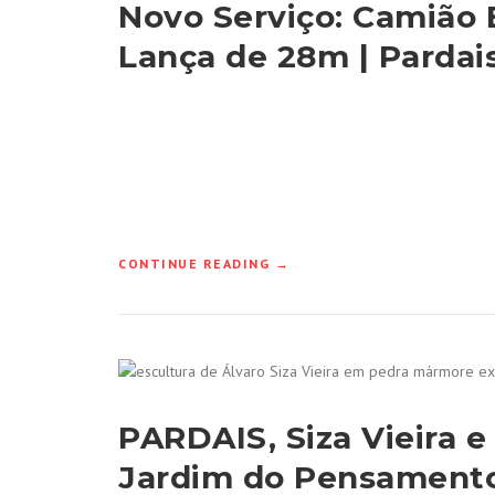
Novo Serviço: Camiã
Lança de 28m | Pardai
“NOVO
CONTINUE READING
→
SERVIÇO:
CAMIÃO
BOMBA
DE
BETONAGEM
COM
LANÇA
PARDAIS, Siza Vieira e
DE
28M
Jardim do Pensamento
|