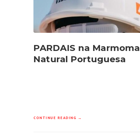
PARDAIS na Marmomac
Natural Portuguesa
“PARDAIS
CONTINUE READING
→
NA
MARMOMAC
2026