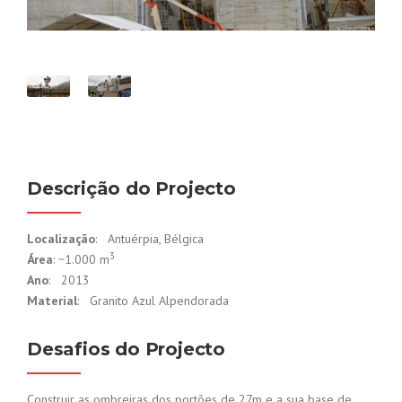
Descrição do Projecto
Localização
: Antuérpia, Bélgica
3
Área
: ~1.000 m
Ano
: 2013
Material
: Granito Azul Alpendorada
Desafios do Projecto
Construir as ombreiras dos portões de 27m e a sua base de