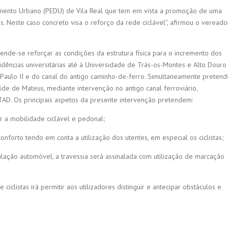
imento Urbano (PEDU) de Vila Real que tem em vista a promoção de uma
 Neste caso concreto visa o reforço da rede ciclável”, afirmou o vereado
ende-se reforçar as condições da estrutura física para o incremento dos
idências universitárias até à Universidade de Trás-os-Montes e Alto Douro
Paulo II e do canal do antigo caminho-de-ferro. Simultaneamente pretend
úde de Mateus, mediante intervenção no antigo canal ferroviário,
TAD. Os principais aspetos da presente intervenção pretendem:
ar a mobilidade ciclável e pedonal;
forto tendo em conta a utilização dos utentes, em especial os ciclistas;
culação automóvel, a travessia será assinalada com utilização de marcação
iclistas irá permitir aos utilizadores distinguir e antecipar obstáculos e