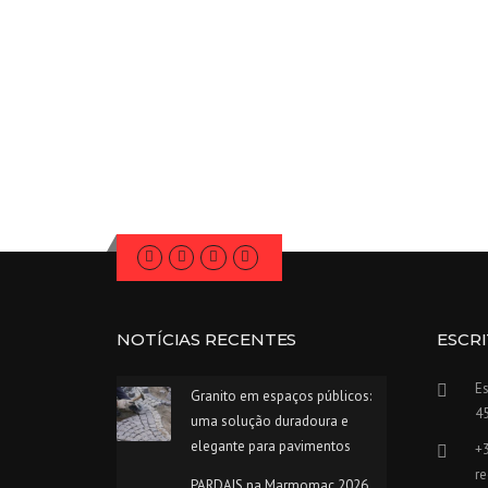
NOTÍCIAS RECENTES
ESCR
Es
Granito em espaços públicos:
4
uma solução duradoura e
elegante para pavimentos
+
re
PARDAIS na Marmomac 2026