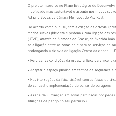
O projeto insere-se no Plano Estratégico de Desenvolv
mobilidade mais sustentável e assente nos modos suaves.
Adriano Sousa, da Câmara Municipal de Vila Real.
De acordo como o PEDU, com a criação da ciclovia «pret
modos suaves (bicicleta e pedonal), com ligação das res
(UTAD), através da Alameda de Grasse, da Avenida João 
se a ligação entre as zonas de e para os serviços de sa
prolongando a ciclovia de ligação Centro da cidade – U
• Reforçar as condições da estrutura física para incentiv
• Adaptar o espaço público em termos de segurança e con
• Nas interseções da faixa ciclável com as faixas de cir
de cor azul e implementação de barras de paragem;
• A rede de iluminação em zonas partilhadas por peões e c
situações de perigo no seu percurso.»