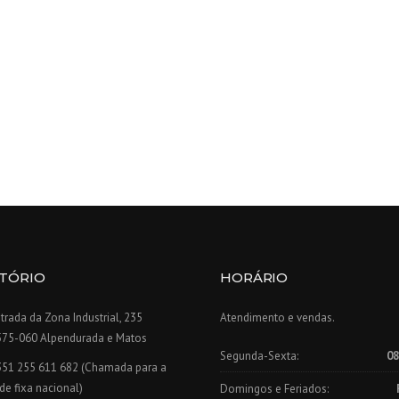
ITÓRIO
HORÁRIO
trada da Zona Industrial, 235
Atendimento e vendas.
575-060 Alpendurada e Matos
Segunda-Sexta:
08
351 255 611 682 (Chamada para a
de fixa nacional)
Domingos e Feriados: